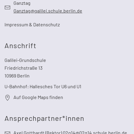
Ganztag
Ganztag@galilei.schule.berlin.de
Impressum & Datenschutz
Anschrift
Galilei-Grundschule
Friedrichstraße 13
10969 Berlin
U-Bahnhof: Hallesches Tor U6 und U1
Auf Google Maps finden
Ansprechpartner*innen
Axel Gotthardt (Rektor) 02g14@02g14.schule.berlin.de