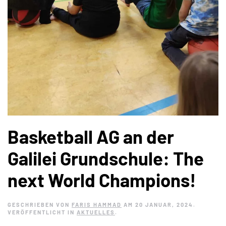
Basketball AG an der
Galilei Grundschule: The
next World Champions!
GESCHRIEBEN VON
FARIS HAMMAD
AM
20 JANUAR, 2024
.
VERÖFFENTLICHT IN
AKTUELLES
.