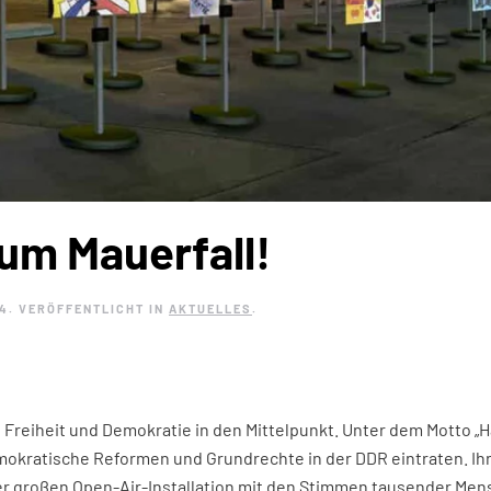
um Mauerfall!
24
. VERÖFFENTLICHT IN
AKTUELLES
.
Freiheit und Demokratie in den Mittelpunkt. Unter dem Motto „Hal
emokratische Reformen und Grundrechte in der DDR eintraten. Ih
iner großen Open-Air-Installation mit den Stimmen tausender M