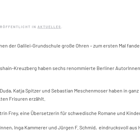
ERÖFFENTLICHT IN
AKTUELLES
.
nnen der Galilei-Grundschule große Ohren – zum ersten Mal fa
hshain-Kreuzberg haben sechs renommierte Berliner AutorInnen 
n Duda, Katja Spitzer und Sebastian Meschenmoser haben in ganz
ten Frisuren erzählt.
rin Frey, eine Übersetzerin für schwedische Romane und Kinde
erInnen, Inga Kammerer und Jürgen F. Schmid, eindrucksvoll aus