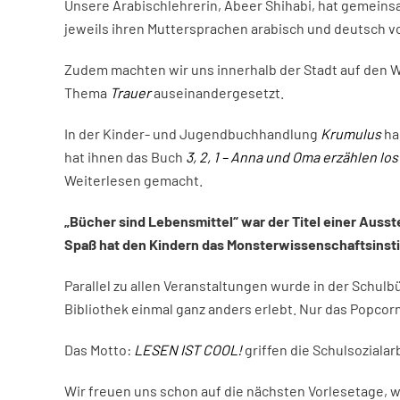
Unsere Arabischlehrerin, Abeer Shihabi, hat gemeins
jeweils ihren Muttersprachen arabisch und deutsch v
Zudem machten wir uns innerhalb der Stadt auf den W
Thema
Trauer
auseinandergesetzt.
In der Kinder- und Jugendbuchhandlung
Krumulus
ha
hat ihnen das Buch
3, 2, 1 – Anna und Oma erzählen los
Weiterlesen gemacht.
„Bücher sind Lebensmittel“ war der Titel einer Aus
Spaß hat den Kindern das Monsterwissenschaftsinstit
Parallel zu allen Veranstaltungen wurde in der Schu
Bibliothek einmal ganz anders erlebt. Nur das Popcorn
Das Motto:
LESEN IST COOL!
griffen die Schulsoziala
Wir freuen uns schon auf die nächsten Vorlesetage, 