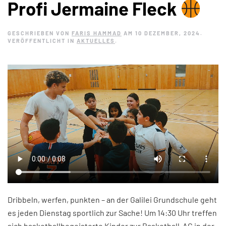
Profi Jermaine Fleck
GESCHRIEBEN VON
FARIS HAMMAD
AM
10 DEZEMBER, 2024
.
VERÖFFENTLICHT IN
AKTUELLES
.
Dribbeln, werfen, punkten – an der Galilei Grundschule geht
es jeden Dienstag sportlich zur Sache! Um 14:30 Uhr treffen
sich basketballbegeisterte Kinder zur Basketball-AG in der