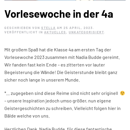
Vorlesewoche in der 4a
GESCHRIEBEN VON
STELLA
AM
25 APRIL, 2023
.
VERÖFFENTLICHT IN
AKTUELLES
,
UNKATEGORISIERT
.
Mit großem Spaß hat die Klasse 4a am ersten Tag der
Vorlesewoche 2023 zusammen mit Nadia Budde gereimt.
Wir fanden fast kein Ende – es zitterten vor lauter
Begeisterung die Wände! Die Geisterstunde bleibt ganz
sicher noch lange in unserem Munde.
*… zugegeben sind diese Reime sind nicht sehr originell
– unsere Inspiration jedoch umso größer, nun eigene
Geistergeschichten zu schreiben. Vielleicht folgen hier in
Bälde welche von uns.
Herzlichen Dank, Nadia Budde, für diese fantastische